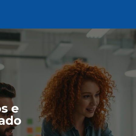
s e
cado