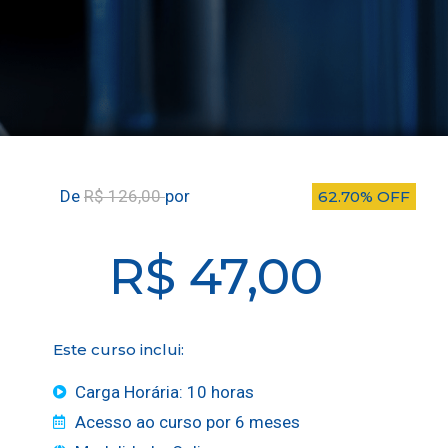
De
R$ 126,00
por
62.70% OFF
R$ 47,00
Este curso inclui:
Carga Horária: 10 horas
Acesso ao curso por 6 meses